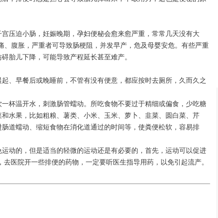
子宫压迫小肠，妊娠晚期，孕妇便秘会愈来愈严重，常常几天没有大
腹痛、腹胀，严重者可导致肠梗阻，并发早产，危及母婴安危。有些严重
妨碍胎儿下降，可能导致产程延长甚至难产。
晨起、早餐后或晚睡前，不管有没有便意，都应按时去厕所，久而久之
饮一杯温开水，刺激肠管蠕动。所吃食物不要过于精细或偏食，少吃糖
菜和水果，比如粗粮、薯类、小米、玉米、萝卜、韭菜、圆白菜、芹
进肠道蠕动、缩短食物在消化道通过的时间等，使粪便松软，容易排
免运动的，但是适当的轻微的运动还是有必要的，首先，运动可以促进
果，去医院开一些排便的药物，一定要听医生指导用药，以免引起流产。