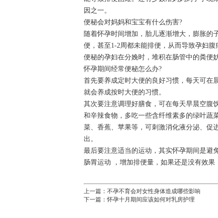
因之一。
便秘会对妈妈和宝宝有什么伤害?
随着怀孕时间增加，胎儿逐渐增大，膨胀的
便，甚至1-2周都未能排便，从而导致孕妇
便秘的孕妇在分娩时，堆积在肠管中的粪便
怀孕期间经常便秘怎么办?
首先要养成定时大便的良好习惯，每天可在
就会养成按时大便的习惯。
其次要注意调理好膳食，可在每天早晨空腹
和辛辣食物，多吃一些含纤维素多的绿叶蔬
菜、香蕉、苹果等，可刺激消化液分泌、促
出。
最后要注意适当的运动，其实怀孕期间是避
肠胃运动 ，增加排便量，如果还是没有效
上一篇：
不孕不育会对女性身体造成哪些影响
下一篇：
怀孕十月期间应该如何对乳房护理