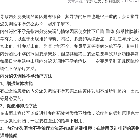
文章来源：
杭州红房子妇科医院
2017-06-1
导致内分泌失调的原因是有很多，其导致的后果也是很严重的，会直接导
泌失调性不孕怎么办？一起来了解下。
内分泌性不孕是指内分泌失调与情绪因素使女性下丘脑-垂体-卵巢性腺
等有关，以至于出现排卵障碍、闭经、多囊卵巢综合症、多毛症与男性化
宫出血、排卵期出血、卵巢功能不全、卵巢早衰等疾病造成不孕。其中排
内分泌性不孕的病因复杂繁多，但是其最终目的还是要导致排卵功能异常
如果日常生活中出现内分泌失调性不孕的症状，一定要尽早到正规医院检
调性不孕治疗方法。
内分泌失调性不孕治疗方法
1、增强黄体功能
有些女性患者的内分泌失调性不孕其实是由黄体功能不足所引起的，因此
等是必要的。
2、促使排卵治疗法
在市面上宣传可以促进排卵的药物种类数不胜数，治疗的依据和原理也大
于激素性药物，一定要在医生的指导下服用。
3、内分泌失调性不孕治疗方法还有B超监测排卵：在使用促进排卵的药
温馨提醒