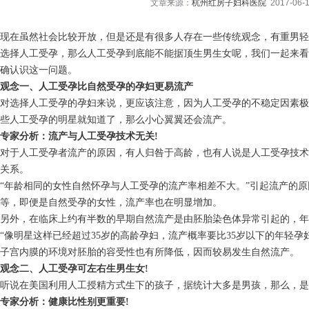
文章来源：
杭州红房子妇科医院
2017-06-1
现在虽然社会比较开放，但是还是有很多人存在一些传统观念，有重男轻
选择人工受孕，那么人工受孕到底能不能据顶生男生女呢，我们一起来看
确认识这一问题。
观念一、人工受孕比自然受孕的孕妇更易流产
对选择人工受孕的孕妇来说，更应该注意，因为人工受孕的不稳定因素极
些人工受孕的明星就知道了，那么小心翼翼还会流产。
专家分析：流产与人工受孕技术无关!
对于人工受孕者流产的原因，有人归咎于高龄，也有人说是人工受孕技术
关系。
“年龄相同的女性自然怀孕与人工受孕的流产率相差不大。”引起流产的
等，即便是自然受孕的女性，流产率也在明显增加。
另外，在临床上约有半数的早期自然流产是由胚胎染色体异常引起的，年
“像明星这样已经超过35岁的高龄孕妇，流产概率要比35岁以下的年轻孕
子宫内膜的环境对胚胎的容受性也有所降低，因而较易发生自然流产。
观念二、人工受孕可左右生男生女!
听说在美国利用人工授精方式生下的孩子，据统计大多是男孩，那么，是
专家分析：健康比性别更重要!