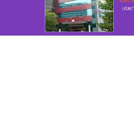
杭州红
（武林