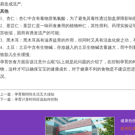
易造成流产;
其他
1、杏仁：杏仁中含有毒物质氢氰酸，为了避免其毒性透过胎盘屏障影响
2、薏苡仁：薏苡仁是一味药食兼用的植物种仁，其性滑利。药理实验证
宫收缩，因而有诱发流产的可能;
3、黑木耳：黑木耳虽有滋养益胃的作用，但同时又具有活血化瘀之功，
4、土豆：土豆中含有生物碱，存放越入的土豆生物碱含量越大，而中剂
致胎儿生长缓慢;
孕育饮食方面应该注意什么呢?以上就是此问题的介绍了，在控制孕育的
物，这样才可以确保宝宝的健康成长，对于健康不利的食物是不建议您
况。
上一篇：
孕育期间性生活五大须知
下一篇：
孕育计算时间应该如何控制
健康热线：
杭州红