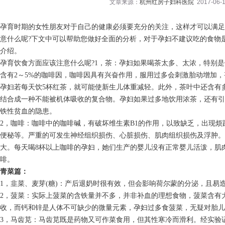
文章来源：
杭州红房子妇科医院
2017-06-1
孕育时期的女性朋友对于自己的健康必须要充分的关注，这样才可以满足
意什么呢?下文中可以帮助您做好全面的分析，对于孕妇不建议吃的食物
介绍。
孕育饮食方面应该注意什么呢?1，茶：孕妇如果喝茶太多、太浓，特别
含有2～5%的咖啡因，咖啡因具有兴奋作用，服用过多会刺激胎动增加
孕妇若每天饮5杯红茶，就可能使新生儿体重减轻。此外，茶叶中还含有
结合成一种不能被机体吸收的复合物。孕妇如果过多地饮用浓茶，还有引
铁性贫血的隐患。
2，咖啡：咖啡中的咖啡碱，有破坏维生素B1的作用，以致缺乏，出现
便秘等。严重的可发生神经组织损伤、心脏损伤、肌肉组织损伤及浮肿
大。每天喝8杯以上咖啡的孕妇，她们生产的婴儿没有正常婴儿活泼，肌
啡。
青菜篇：
1，韭菜、麦芽(糖)：产后退奶时很有效，但会影响荷尔蒙的分泌，且易
2，菠菜：实际上菠菜的含铁量并不多，并非补血的理想食物，菠菜含有
收，而钙和锌是人体不可缺少的微量元素，孕妇过多食菠菜，无疑对胎儿
3，马齿苋：马齿苋既是药物又可作菜食用，但其性寒冷而滑利。经实验