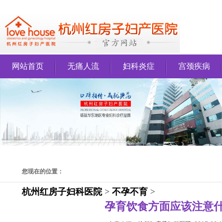
网站首页
无痛人流
妇科炎症
宫颈疾病
您现在的位置：
杭州红房子妇科医院
>
不孕不育
>
孕育饮食方面应该注意