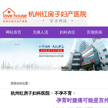
网站首页
无痛人流
妇科炎症
宫颈疾病
您现在的位置：
杭州红房子妇科医院
>
不孕不育
>
孕育时腹痛可能是宫