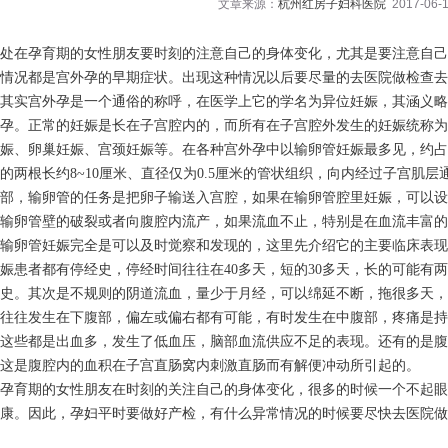
文章来源：
杭州红房子妇科医院
2017-06-1
处在孕育期的女性朋友要时刻的注意自己的身体变化，尤其是要注意自己
情况都是宫外孕的早期症状。出现这种情况以后要尽量的去医院做检查去
其实宫外孕是一个通俗的称呼，在医学上它的学名为异位妊娠，其涵义略
孕。正常的妊娠是长在子宫腔内的，而所有在子宫腔外发生的妊娠统称为
娠、卵巢妊娠、宫颈妊娠等。在各种宫外孕中以输卵管妊娠最多见，约占所
的两根长约8~10厘米、直径仅为0.5厘米的管状组织，向内经过子宫肌
部，输卵管的任务是把卵子输送入宫腔，如果在输卵管腔里妊娠，可以设
输卵管壁的破裂或者向腹腔内流产，如果流血不止，特别是在血流丰富的
输卵管妊娠完全是可以及时觉察和发现的，这里先介绍它的主要临床表现：
娠患者都有停经史，停经时间往往在40多天，短的30多天，长的可能有两
史。其次是不规则的阴道流血，量少于月经，可以绵延不断，拖很多天，
往往发生在下腹部，偏左或偏右都有可能，有时发生在中腹部，疼痛是持
这些都是出血多，发生了低血压，脑部血流供应不足的表现。还有的是腹
这是腹腔内的血积在子宫直肠窝内刺激直肠而有解便冲动所引起的。
孕育期的女性朋友在时刻的关注自己的身体变化，很多的时候一个不起
康。因此，孕妇平时要做好产检，有什么异常情况的时候要尽快去医院做