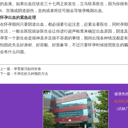
的血液。如果出血症状在三十七周之前发生，立马联系医生，因为你很有
6、宫颈或阴道损伤，息肉或者癌症可能会导致孕晚期出血。
怀孕出血的紧急处理
在怀孕期间只要阴道出血，都必须要引起注意，赶紧去看医生，同时孕期
生活，一般去医院就诊医生会让你进行超声检查来确定出血原因，阴道及
孕育一个新生命是很神圣并且很不容易的事情，期间出现各种情况都是有
怕因此失去好身材、好容貌、好形象等，不过只要怀孕时候按照医生的嘱
会有什么问题。
上一篇：
孕育腹泻如何饮食
下一篇：
不孕症的几种预防方法
健康热线：
杭州红
（武林