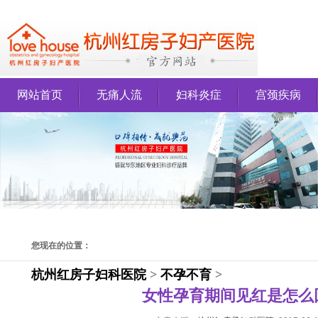
网站首页
无痛人流
妇科炎症
宫颈疾病
您现在的位置：
杭州红房子妇科医院
>
不孕不育
>
女性孕育期间见红是怎么