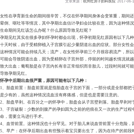
文章来源：
杭州红房子妇科医院
2017-06-1
女性在孕育新生命的期间很辛苦，不仅在怀孕期间身体会变笨重，期间还
晕倒、呕吐等等情况，其中孕期出血估计孕妇会比较在意，因为这种情况
生命期间见红该怎么办呢？什么原因导致见红呢？
孕期见红其实在很多孕妇怀孕时都会出现，怀孕初期见红原因有以下几种
十天时候，由于受精卵植入子宫膜引起少量阴道出血的症状。部分女性会
这种情况可能会持续几天；流产，在女性怀孕前三个月很容易流产，所以
可能会导致阴道出血，因为受精卵在子宫外部，停留的时间越长情况就越
致大出血；葡萄胎是在子宫内长有非正常组织而非胎儿，过段时间就可能
导致孕期见红。
怀孕中后期出血很严重，原因可能有以下几种：
1、胎盘前置：胎盘前置就是指胎盘在子宫的下面，一部分或是全部都把
是少有的，虽然这种情况流血没有疼痛感，但是也是需要注意的。
2、胎盘早剥。在百分之一的怀孕中，胎盘会从子宫壁剥落。胎盘早剥对
3、子宫破裂：少数的剖腹产的孕妇因为之前的疤痕在又一次的生产过程
命，需要立马进行手术。
4、血管前置。这种情况也十分罕见。对于胎儿来说血管前置十分危险，
5、早产：在怀孕后期出血有些预示着宝贝要出生了，因为在待产的前段