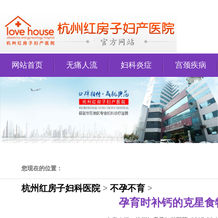
网站首页
无痛人流
妇科炎症
宫颈疾病
您现在的位置：
杭州红房子妇科医院
>
不孕不育
>
孕育时补钙的克星食