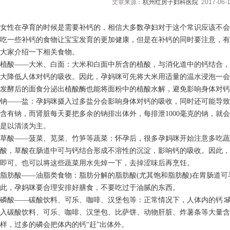
文章来源：
杭州红房子妇科医院
2017-06-1
女性在孕育的时候是需要补钙的，相信大多数孕妇对于这个常识应该不会
吃一些补钙的食物让宝宝发育的更加健康，但是在补钙的同时要注意，有
大家介绍一下相关食物。
植酸——大米、白面：大米和白面中所含的植酸，与消化道中的钙结合，
大降低人体对钙的吸收。因此，孕妈咪可先将大米用适量的温水浸泡一会
发酵后的面食分泌出植酸酶也能将面粉中的植酸水解，避免影响身体对钙
钠——盐：孕妈咪摄入过多盐分会影响身体对钙的吸收，同时还可能导致
含有钠，而肾脏每天要把多余的钠排出体外，每排泄1000毫克的钠，就
是以清淡为主。
草酸——菠菜、苋菜、竹笋等蔬菜：怀孕后，很多孕妈咪开始注意多吃蔬
酸，草酸在肠道中可与钙结合形成不溶性的沉淀，影响钙的吸收。因此，建
即可。也可以将这些蔬菜用水先焯一下，去掉涩味后再烹饪。
脂肪酸——油脂类食物：脂肪分解的脂肪酸(尤其饱和脂肪酸)在胃肠道
此，孕妈咪要合理安排好膳食，不要吃过于油腻的东西。
磷酸——碳酸饮料、可乐、咖啡、汉堡包等：正常情况下，人体内的钙∶磷
入碳酸饮料、可乐、咖啡、汉堡包、比萨饼、动物肝脏、炸薯条等大量含磷的
样，过多的磷会把体内的钙“赶”出体外。