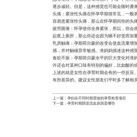
逐步减轻。但是，这种感觉也可能会随时袭
头痛：紧张性头痛在怀孕早期很常见，一般
容易患紧张性头痛，那么在怀孕期间你的头
疲劳困倦：怀孕使你全身紧张，所以，你会
起夜上厕所，那么你还会因为睡不好觉而加
乳房触痛：孕期荷尔蒙的改变会使血流量增
感，并对触碰异常敏感。准妈妈描述这种感
食欲不振：孕期荷尔蒙水平的巨大变化对准
许还会对某种口味有特别的偏好，比如酸的
上述的就是女性在孕育时期会有的一些反应
有所差异的。建议女性朋友们平时多了解相
上一篇：
孕妇在不同时期需做的孕育检查项目
下一篇：
孕育时期阴道流血原因是哪些