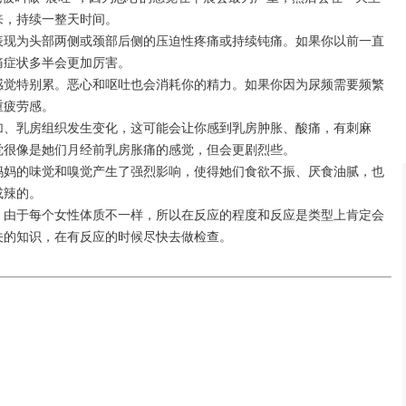
来，持续一整天时间。
表现为头部两侧或颈部后侧的压迫性疼痛或持续钝痛。如果你以前一直
痛症状多半会更加厉害。
感觉特别累。恶心和呕吐也会消耗你的精力。如果你因为尿频需要频繁
重疲劳感。
加、乳房组织发生变化，这可能会让你感到乳房肿胀、酸痛，有刺麻
觉很像是她们月经前乳房胀痛的感觉，但会更剧烈些。
妈妈的味觉和嗅觉产生了强烈影响，使得她们食欲不振、厌食油腻，也
或辣的。
。由于每个女性体质不一样，所以在反应的程度和反应是类型上肯定会
关的知识，在有反应的时候尽快去做检查。