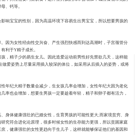
酵母、钙等。
会影响宝宝的性别，因为高温环境下容易生出男宝宝，所以想要男孩的
率。因为女性经由性交兴奋、产生强烈快感而到达高潮时，子宫颈管分
，有利于Y精子成长。
男孩，精子少的易生女儿。因此造爱运动前男性好先禁欲几天，这样能
;在做爱姿势上尽量采用插入较深的体位，如采用从后插入的姿势，或将
男性年纪大精子数量会减少，生女孩几率会增加，女性年纪大因为老化
的几率也会增加，想要生男孩一定要趁着年轻，精子和卵子都有活力，
高、身体健康强壮的已婚女性，生育男孩的可能性更大;而家境贫穷、身
项研究符合进化论原理，很多时候女性的生存能力更强，所以贫困家庭
富庶，健康强壮的女性更趋向于生儿子，这样就能够保证他们的基因和