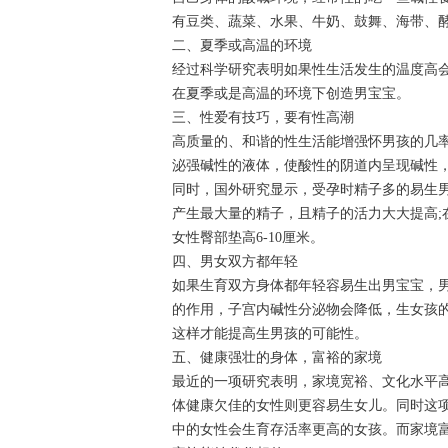
有豆类、蔬菜、水果、牛奶、鼓舞、海带、
二、夏季或高温的环境
经过科学研究表明如果性生活发生的温度高
在夏季或是高温的环境下创造男宝宝。
三、性爱有技巧，要有性高潮
高质量的、和谐的性生活能增强怀男孩的几
泌强碱性的液体，使酸性的阴道内呈现碱性
同时，国外研究显示，受孕时精子多的易生
产生最大量的精子，且精子的活力大大提高
女性臀部垫高6-10厘米。
四、男女双方都年轻
如果生育双方身体都年轻容易生出男宝宝，
的作用，子宫内碱性分泌物会降低，生女孩
这样才能提高生男孩的可能性。
五、健康强壮的身体，富裕的家境
最近的一项研究表明，家境宽裕、文化水平
体健康欠佳的女性则更容易生女儿。同时这
中的女性会生育存活率更高的女孩。而家境