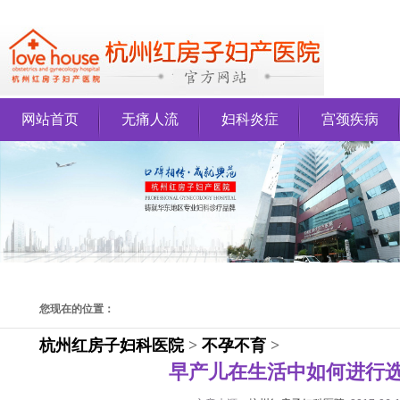
网站首页
无痛人流
妇科炎症
宫颈疾病
您现在的位置：
杭州红房子妇科医院
>
不孕不育
>
早产儿在生活中如何进行