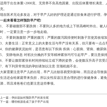
适用于出生体重>2000克、无营养不良高危因素、出院后体重增长满意
充。
现在医术无论多发达，对于早产儿好的护理还是通过饮食来进行护理。孕
一起来看看怎样预防早产吧!
1、 不要碰腹部不要跌倒：不要到人多的地方或上下班高峰时外出。被
时，一定要注意一步一步地走稳。
2、 不要刺激腹部·严重的腹泻：严重的腹泻因排便时刺激子宫使其收缩
3、夫妻生活：正常意义上的夫妻生活与早产没有关系，但只要有一点点
4、你的健康状况如何，是否患有以下疾病·疾病：心脏病、肾病、糖尿
5、 安静地休息·对初次分娩的不安等精神紧张均可引起早产，要注意保
6、不要让腹部紧张长时间持续站立或下蹲的姿势，会使腹压升高子宫受
7、有下列异常情况的孕妇请加以注意·宫颈机能不全。
大家需要注意早产儿的出现，早产儿比较容易受到影响，而且还会导致孩
生活还会给家庭带来负担，所以女性应该注意合理的进行保健身体，避
酒，而且准爸爸们也要注意这些事项。
上一篇：
孕妇该如何预防早产的发生呢
下一篇：
哪些根源造成了孩子早产出现