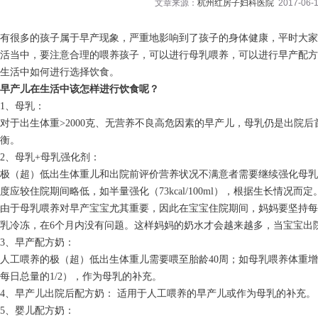
文章来源：
杭州红房子妇科医院
2017-06-1
有很多的孩子属于早产现象，严重地影响到了孩子的身体健康，平时大家
活当中，要注意合理的喂养孩子，可以进行母乳喂养，可以进行早产配方
生活中如何进行选择饮食。
早产儿在生活中该怎样进行饮食呢？
1、母乳：
对于出生体重>2000克、无营养不良高危因素的早产儿，母乳仍是出院
衡。
2、母乳+母乳强化剂：
极（超）低出生体重儿和出院前评价营养状况不满意者需要继续强化母乳
度应较住院期间略低，如半量强化（73kcal/100ml），根据生长情况而定
由于母乳喂养对早产宝宝尤其重要，因此在宝宝住院期间，妈妈要坚持每
乳冷冻，在6个月内没有问题。这样妈妈的奶水才会越来越多，当宝宝出
3、早产配方奶：
人工喂养的极（超）低出生体重儿需要喂至胎龄40周；如母乳喂养体重
每日总量的1/2），作为母乳的补充。
4、早产儿出院后配方奶： 适用于人工喂养的早产儿或作为母乳的补充。
5、婴儿配方奶：