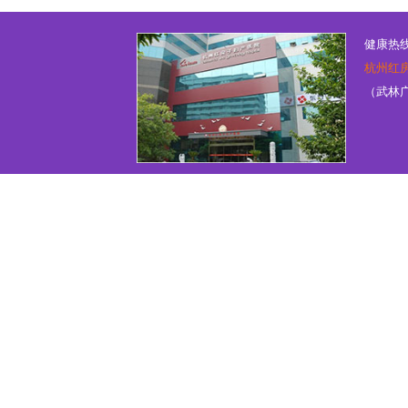
健康热线：
杭州红
（武林