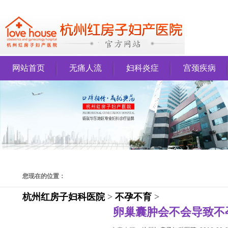
网站首页
无痛人流
妇科炎症
宫颈疾病
您现在的位置：
杭州红房子妇科医院
>
不孕不育
>
卵巢囊肿会不会导致不