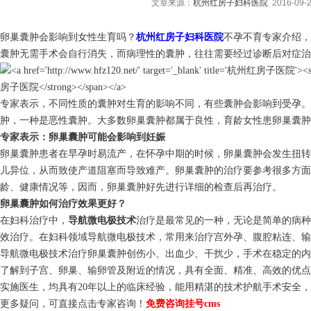
文章来源：
杭州红房子妇科医院
2016-09-2
卵巢囊肿会影响到女性生育吗？
杭州红房子妇科医院
不孕不育专家介绍，
囊肿无需手术会自行消失，而病理性的囊肿，往往需要经过诊断后对症
专家表示，不同性质的囊肿对生育的影响不同，有些囊肿会影响到受孕
肿，一种是恶性囊肿。大多数卵巢囊肿都属于良性，育龄女性患卵巢囊肿
专家表示：卵巢囊肿可能会影响到妊娠
卵巢囊肿患者在早孕时易流产，在怀孕中期的时候，卵巢囊肿会发生扭转
儿异位，从而致使产道阻塞而导致难产。卵巢囊肿的治疗要参考很多方
龄、健康情况等，因而，卵巢囊肿好先进行详细的检查后再治疗。
卵巢囊肿如何治疗效果更好？
在妇科治疗中，
导航微电极技术
治疗是最常见的一种，无论是简单的病种
效治疗。在妇科领域导航微电极技术，常用来治疗宫外孕、腹腔粘连、输
导航微电极技术治疗卵巢囊肿创伤小、出血少、干扰少，手术在稳定的内
了解到子宫、卵巢、输卵管及附近的情况，具有全面、精准、高效的优点
实施医生，均具有20年以上的临床经验，能用精湛的技术护航手术安全
更多疑问，可直接点击专家咨询！
免费咨询挂号
cms