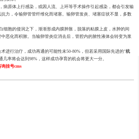
时，病原体上行感染，或因人流、上环等手术操作引起感染，都会引发输
抵抗力，令输卵管管纤维化而堵塞。输卵管发炎、堵塞症状不显，多数
在白细胞的侵润之下，渐渐形成内膜肿胀，脱落的粘膜上皮，水肿的间
管中恶化而积脓。当输卵管炎症消去后，管腔内的脓性液体会转变为浆
进行治疗，成功再通的可能性未50-80%，但若采用国际先进的“
杭
通几率将会达到98%，这样成功孕育的机会将更大一分。
咨询挂号
cms