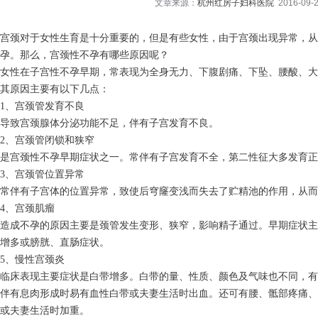
文章来源：
杭州红房子妇科医院
2016-09-2
宫颈对于女性生育是十分重要的，但是有些女性，由于宫颈出现异常，
孕。那么，宫颈性不孕有哪些原因呢？
女性在子宫性不孕早期，常表现为全身无力、下腹剧痛、下坠、腰酸、大
其原因主要有以下几点：
1、宫颈管发育不良
导致宫颈腺体分泌功能不足，伴有子宫发育不良。
2、宫颈管闭锁和狭窄
是宫颈性不孕早期症状之一。常伴有子宫发育不全，第二性征大多发育正
3、宫颈管位置异常
常伴有子宫体的位置异常，致使后穹窿变浅而失去了贮精池的作用，从而
4、宫颈肌瘤
造成不孕的原因主要是颈管发生变形、狭窄，影响精子通过。早期症状主
增多或膀胱、直肠症状。
5、慢性宫颈炎
临床表现主要症状是白带增多。白带的量、性质、颜色及气味也不同，有
伴有息肉形成时易有血性白带或夫妻生活时出血。还可有腰、骶部疼痛、
或夫妻生活时加重。