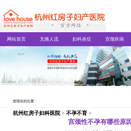
网站首页
无痛人流
妇科炎症
宫颈疾病
您现在的位置：
杭州红房子妇科医院
>
不孕不育
>
宫颈性不孕有哪些原