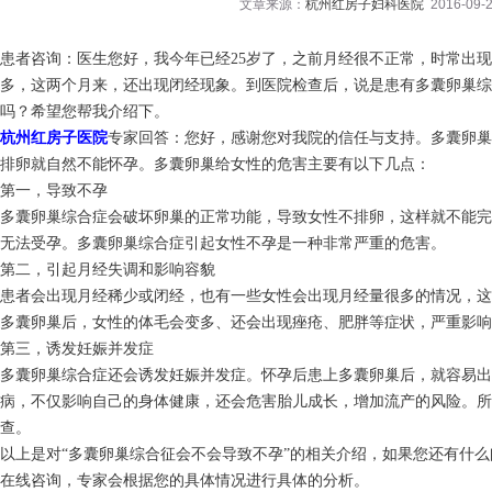
文章来源：
杭州红房子妇科医院
2016-09-2
患者咨询：医生您好，我今年已经25岁了，之前月经很不正常，时常出
多，这两个月来，还出现闭经现象。到医院检查后，说是患有多囊卵巢
吗？希望您帮我介绍下。
杭州红房子医院
专家回答：您好，感谢您对我院的信任与支持。多囊卵巢
排卵就自然不能怀孕。多囊卵巢给女性的危害主要有以下几点：
第一，导致不孕
多囊卵巢综合症会破坏卵巢的正常功能，导致女性不排卵，这样就不能完
无法受孕。多囊卵巢综合症引起女性不孕是一种非常严重的危害。
第二，引起月经失调和影响容貌
患者会出现月经稀少或闭经，也有一些女性会出现月经量很多的情况，这
多囊卵巢后，女性的体毛会变多、还会出现痤疮、肥胖等症状，严重影响
第三，诱发妊娠并发症
多囊卵巢综合症还会诱发妊娠并发症。怀孕后患上多囊卵巢后，就容易
病，不仅影响自己的身体健康，还会危害胎儿成长，增加流产的风险。
查。
以上是对“多囊卵巢综合征会不会导致不孕”的相关介绍，如果您还有什
在线咨询，专家会根据您的具体情况进行具体的分析。