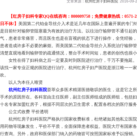
文章来源：
杭州红房子妇科医院
2016-09-2
【红房子妇科专家QQ在线咨询：800009758；免费健康热线：0571-2817
日不休/】
美国第二代铂金导丝介入术是近几年在国际上普遍开展的专门
是目前针对输卵管阻塞最为有效的治疗方法。以往治疗输卵管不通引起的
气，患者非常痛苦，而且医生也是在盲视的状态下进行操作，全凭经验，
患者造成许多不必要的麻烦。而美国第二代铂金导丝介入系统治疗输卵管
清楚直观地看到输卵管的疏通情况，整台手术时间短，患者的创伤也很小
女性在得了妇科病之后一定要及时到医院进行治疗，千万不要拖延。
该找一家专业正规的医院进行治疗。杭州红房子妇产医院是浙江唯一一
欢。
以人为本任人唯贤
杭州红房子妇科医院
荟萃众多医术精湛医德敬叹的医生，这是它之所
手术的原因所在。各科室由主任医师，副主任医师组成的医师组，包括妇
十名专家加盟红房子，根据不同层次的卫生需求，配置各档次的医疗服务
公立式收费 平价透明
杭州红房子妇科医院严格执行国家收费标准，杜绝诸如其他私立医院
用药物等现象发生，平价不平质，全面保障患者权益。医院大厅有国家各
行查询。另外，政府和医保部门纳入的药物皆可按照国家标准予以报销。