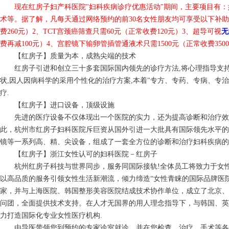
现在红房子妇产科医院"妇科疾病诊疗优惠活动"期间，主要项目有
术等。据了解，凡每天通过网络预约的前30名女性朋友均可享受以下补助
费260元）2、TCT宫颈癌筛查只需60元（正常收费120元）3、超导可视
无
费再减100元）4、宫腔镜下输卵管插管通液术只需1500元（正常收费350
【红房子】质量为本，成熟尖端的技术
红房子引进和创立三十多套国际国内领先的诊疗方法,将心理指导支持
状,因人因病科学的采用个性化的治疗方案,本着"专方、专药、专病、专治
疗.
【红房子】进口设备，顶级设施
先进的医疗设备不仅体现出一个医院的实力，还为提高诊断和治疗效
此，杭州市红房子妇科医院斥巨资从国外引进一大批具有国际领先水平的
镜等一系列高、精、尖设备，组成了一套全方位的诊断和治疗妇科疾病的
【红房子】浙江女性认可的妇科医院－红房子
杭州红房子科技与世界同步，服务同国际接轨!全体员工将致力于女性
以高品质的服务引领女性生活新潮流，倾力缔造“女性青睐的国际品牌医
家，并与上海医院、韩国整形美容医院结成技术协作单位，成立了北京、
问团，全面提供技术支持。在人才无国界的用人理念指导下，与韩国、英
力打造国际化专业女性医疗机构.
由导医带领您到预约的专家诊室就诊，并在您检查、治疗、手术等各环