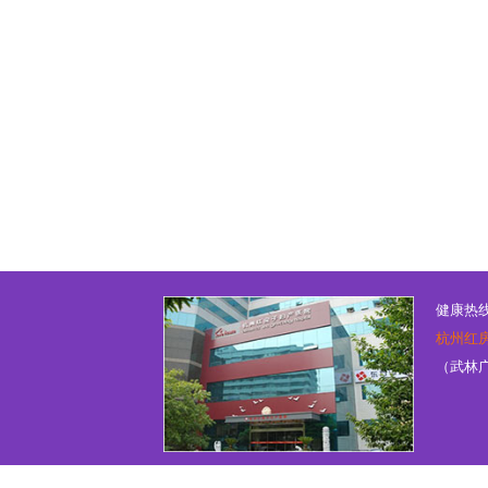
健康热线：
杭州红
（武林