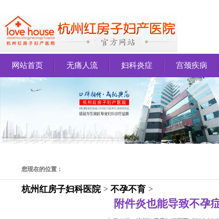
网站首页
无痛人流
妇科炎症
宫颈疾病
您现在的位置：
杭州红房子妇科医院
>
不孕不育
>
附件炎也能导致不孕