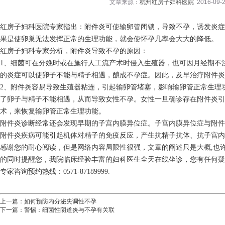
文章来源：
杭州红房子妇科医院
2016-09-2
红房子妇科医院专家指出：附件炎可使输卵管闭锁，导致不孕，诱发炎症
果是使卵巢无法发挥正常的生理功能，就会使怀孕几率会大大的降低。
红房子妇科专家分析，附件炎导致不孕的原因：
1、细菌可在分娩时或在施行人工流产术时侵入生殖器，也可因月经期不
的炎症可以使卵子不能与精子相遇，酿成不孕症。因此，及早治疗附件炎
2、附件炎容易导致生殖器粘连，引起输卵管堵塞，影响输卵管正常生理
了卵子与精子不能相遇，从而导致女性不孕。女性一旦确诊存在附件炎
术，来恢复输卵管正常生理功能。
附件炎诊断经常还会发现早期的子宫内膜异位症。子宫内膜异位症与附件
附件炎疾病可能引起机体对精子的免疫反应，产生抗精子抗体、抗子宫内
感谢您的耐心阅读，但是网络内容局限性很强，文章的阐述只是大概,也
的同时提醒您，我院临床经验丰富的妇科医生全天在线坐诊，您有任何疑
专家咨询预约热线：0571-87189999.
上一篇：
如何预防内分泌失调性不孕
下一篇：
警惕：细菌性阴道炎与不孕有关联