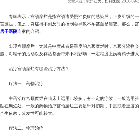
文章来源：
杭州红房子妇科医院
2016-09-2
专家表示，宫颈糜烂是指宫颈遭受慢性炎症的感染后，上皮组织的一
宫糜烂，但是，炎症得不到及时的控制会导致不孕甚至是癌变。那么，宫
房子医院
专家的介绍。
出现宫颈糜烂，尤其是中度或者是重度的宫颈糜烂时，宫颈分泌物会
胞，对精子的活动以及存活都会带来不利影响，一定程度上妨碍精子进入
治疗宫颈糜烂有哪些治疗方法？
疗法一、药物治疗
中药治疗宫颈糜烂在临床上运用比较多，有一定的疗效，一般选用验
贴在糜烂处。一般的药物治疗宫颈糜烂主要是针对初期，中度或者重度的
产生依赖，复发性可能较大。
疗法二、物理治疗