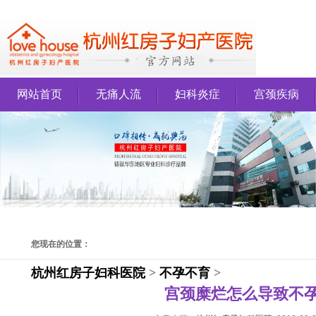
网站首页
无痛人流
妇科炎症
宫颈疾病
您现在的位置：
杭州红房子妇科医院
>
不孕不育
>
宫颈糜烂怎么导致不