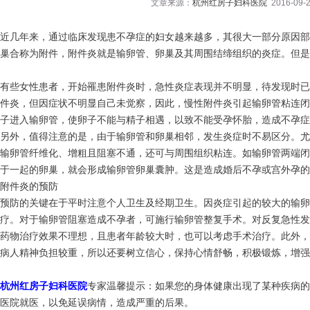
文章来源：
杭州红房子妇科医院
2016-09-2
近几年来，通过临床发现患不孕症的妇女越来越多，其很大一部分原因部
巢合称为附件，附件炎就是输卵管、卵巢及其周围结缔组织的炎症。但是
有些女性患者，开始罹患附件炎时，急性炎症表现并不明显，待发现时已
件炎，但因症状不明显自己未觉察，因此，慢性附件炎引起输卵管粘连闭
子进入输卵管，使卵子不能与精子相遇，以致不能受孕怀胎，造成不孕症
另外，值得注意的是，由于输卵管和卵巢相邻，发生炎症时不易区分。尤
输卵管纤维化、增粗且阻塞不通，还可与周围组织粘连。如输卵管两端闭
于一起的卵巢，就会形成输卵管卵巢囊肿。这是造成婚后不孕或宫外孕的
附件炎的预防
预防的关键在于平时注意个人卫生及经期卫生。因炎症引起的较大的输卵
疗。对于输卵管阻塞造成不孕者，可施行输卵管整复手术。对反复急性发
药物治疗效果不理想，且患者年龄较大时，也可以考虑手术治疗。此外，
病人精神负担较重，所以还要树立信心，保持心情舒畅，积极锻炼，增强
杭州红房子妇科医院
专家温馨提示：如果您的身体健康出现了某种疾病的
医院就医，以免延误病情，造成严重的后果。